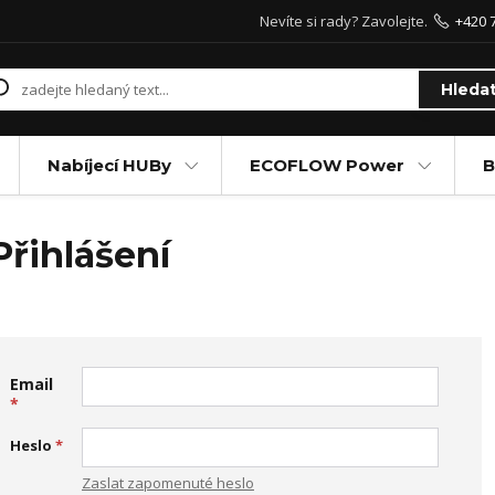
Nevíte si rady? Zavolejte.
+420 
Hleda
Nabíjecí HUBy
ECOFLOW Power
B
Přihlášení
Email
*
Heslo
*
Zaslat zapomenuté heslo