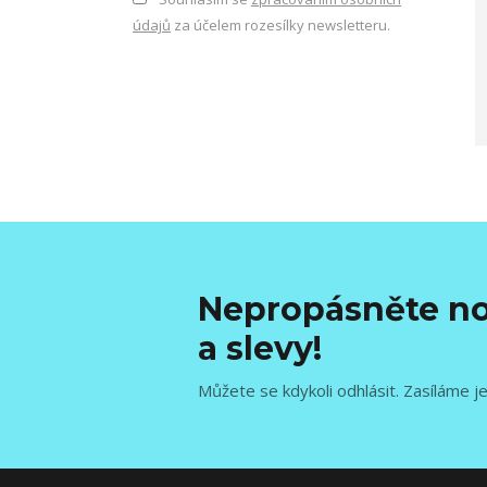
údajů
za účelem rozesílky newsletteru.
Nepropásněte no
a slevy!
Můžete se kdykoli odhlásit. Zasíláme j