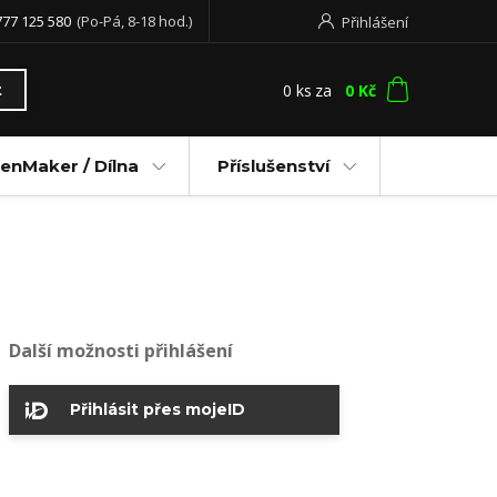
777 125 580
(Po-Pá, 8-18 hod.)
Přihlášení
0
ks
za
0 Kč
t
enMaker / Dílna
Příslušenství
Další možnosti přihlášení
Přihlásit přes mojeID