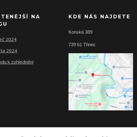
ČTENĚJŠÍ NA
KDE NÁS NAJDETE
GU
Konská 389
Seč 2024
739 61 Třinec
cta 2024
odu k zohlednění