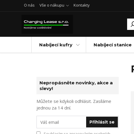
O nás
Vše o nákupu
Kontakty
Nabíjecí kufry
Nabíjecí stanice
Nepropásněte novinky, akce a
slevy!
Můžete se kdykoli odhlásit. Zasíláme
jednou za 14 dní.
Přihlásit se
Souhlasím se
zpracováním osobních