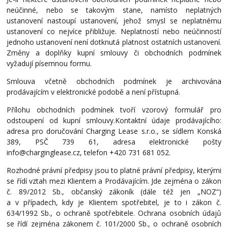
neúčinné, nebo se takovým stane, namísto neplatných
ustanovení nastoupí ustanovení, jehož smysl se neplatnému
ustanovení co nejvíce přibližuje. Neplatností nebo neúčinností
jednoho ustanovení není dotknutá platnost ostatních ustanovení.
Změny a
doplňky kupní smlouvy či obchodních podmínek
vyžadují písemnou formu.
Smlouva včetně obchodních podmínek je archivována
prodávajícím v elektronické podobě a není přístupná.
Přílohu obchodních podmínek tvoří vzorový formulář pro
odstoupení od kupní smlouvy.Kontaktní údaje prodávajícího:
adresa pro doručování Charging Lease s.r.o., se sídlem Konská
389, PSČ 739 61, adresa elektronické pošty
info@charginglease.cz, telefon +420 731 681 052.
Rozhodné právní předpisy jsou to platné právní předpisy, kterými
se řídí vztah mezi Klientem a Prodávajícím. Jde zejména o zákon
č. 89/2012 Sb., občanský zákoník (dále též jen „NOZ“)
a v případech, kdy je Klientem spotřebitel, je to i zákon č.
634/1992 Sb., o ochraně spotřebitele. Ochrana osobních údajů
se řídí zejména zákonem č. 101/2000 Sb., o ochraně osobních