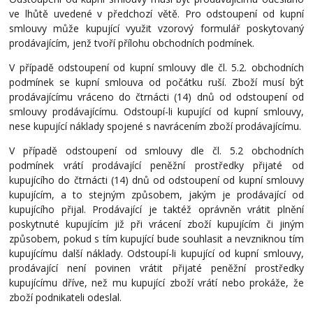
ve lhůtě uvedené v předchozí větě. Pro odstoupení od kupní
smlouvy může kupující využit vzorový formulář poskytovaný
prodávajícím, jenž tvoří přílohu obchodních podmínek.
V případě odstoupení od kupní smlouvy dle čl. 5.2. obchodních
podmínek se kupní smlouva od počátku ruší. Zboží musí být
prodávajícímu vráceno do čtrnácti (14) dnů od odstoupení od
smlouvy prodávajícímu. Odstoupí-li kupující od kupní smlouvy,
nese kupující náklady spojené s navrácením zboží prodávajícímu.
V případě odstoupení od smlouvy dle čl. 5.2 obchodních
podmínek vrátí prodávající peněžní prostředky přijaté od
kupujícího do čtrnácti (14) dnů od odstoupení od kupní smlouvy
kupujícím, a to stejným způsobem, jakým je prodávající od
kupujícího přijal. Prodávající je taktéž oprávněn vrátit plnění
poskytnuté kupujícím již při vrácení zboží kupujícím či jiným
způsobem, pokud s tím kupující bude souhlasit a nevzniknou tím
kupujícímu další náklady. Odstoupí-li kupující od kupní smlouvy,
prodávající není povinen vrátit přijaté peněžní prostředky
kupujícímu dříve, než mu kupující zboží vrátí nebo prokáže, že
zboží podnikateli odeslal.