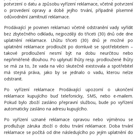
potvrzení o
datu a
způsobu vyřízení reklamace, včetně potvrzení
o provedení opravy a době jejího trvání, případně písemné
odůvodnění zamítnutí reklamace.
Prodávající je povinen reklamaci včetně odstranění vady vyřídit
bez zbytečného odkladu, nejpozději do třiceti (30) dnů ode dne
uplatnění reklamace. Lhůtu třiceti (30) dnů je možné po
uplatnění reklamace prodloužit po domluvě se spotřebitelem –
takové prodloužení nesmí být na dobu neurčitou nebo
nepřiměřeně dlouhou. Po uplynutí lhůty resp. prodloužené lhůty
se má za to, že vada na věci skutečně existovala a spotřebitel
má stejná práva, jako by se jednalo o vadu, kterou nelze
odstranit.
Po vyřízení reklamace Prodávající upozorní o ukončení
reklamace kupujícího buď telefonicky, SMS, nebo e-mailem.
Pokud bylo zboží zasláno přepravní službou, bude po vyřízení
automaticky zasláno na adresu kupujícího.
Po vyřízení uznané reklamace opravou nebo výměnou se
prodlužuje záruka zboží o dobu trvání reklamace. Doba trvání
reklamace se počítá od dne následujícího po jejím uplatnění do