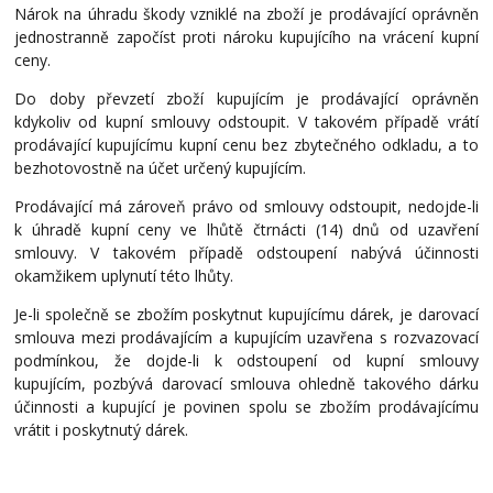
Nárok na úhradu škody vzniklé na zboží je prodávající oprávněn
jednostranně započíst proti nároku kupujícího na vrácení kupní
ceny.
Do doby převzetí zboží kupujícím je prodávající oprávněn
kdykoliv od kupní smlouvy odstoupit. V takovém případě vrátí
prodávající kupujícímu kupní cenu bez zbytečného odkladu, a to
bezhotovostně na účet určený kupujícím.
Prodávající má zároveň právo od smlouvy odstoupit, nedojde-li
k úhradě kupní ceny ve lhůtě čtrnácti (14) dnů od uzavření
smlouvy. V takovém případě odstoupení nabývá účinnosti
okamžikem uplynutí této lhůty.
Je-li společně se zbožím poskytnut kupujícímu dárek, je darovací
smlouva mezi prodávajícím a kupujícím uzavřena s rozvazovací
podmínkou, že dojde-li k odstoupení od kupní smlouvy
kupujícím, pozbývá darovací smlouva ohledně takového dárku
účinnosti a kupující je povinen spolu se zbožím prodávajícímu
vrátit i poskytnutý dárek.