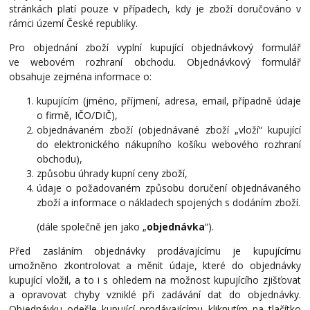
stránkách platí pouze v případech, kdy je zboží doručováno v
rámci území České republiky.
Pro objednání zboží vyplní kupující objednávkový formulář
ve webovém rozhraní obchodu. Objednávkový formulář
obsahuje zejména informace o:
kupujícím (jméno, příjmení, adresa, email, případně údaje
o firmě, IČO/DIČ),
objednávaném zboží (objednávané zboží „vloží“ kupující
do elektronického nákupního košíku webového rozhraní
obchodu),
způsobu úhrady kupní ceny zboží,
údaje o požadovaném způsobu doručení objednávaného
zboží a informace o nákladech spojených s dodáním zboží.
(dále společně jen jako „
objednávka
“).
Před zasláním objednávky prodávajícímu je kupujícímu
umožněno zkontrolovat a měnit údaje, které do objednávky
kupující vložil, a to i s ohledem na možnost kupujícího zjišťovat
a opravovat chyby vzniklé při zadávání dat do objednávky.
Objednávku odešle kupující prodávajícímu kliknutím na tlačítko