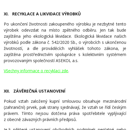
XI. RECYKLACE A LIKVIDACE VÝROBKŮ
Po ukončení životnosti zakoupeného výrobku je nezbytné tento
výrobek odevzdat na místo zpětného odběru. Jen tak bude
zajištěna jeho ekologická likvidace. Ekologická likvidace našich
výrobků podle zákona č. 542/2020 Sb., o výrobcích s ukončenou
životností, a dle prováděcích vyhlášek tohoto zákona, je
zajištěna prostřednictvím spolupráce s kolektivním systémem
provozovaným společností ASEKOL a.s.
Všechny informace o recyklaci zde
.
XII. ZÁVĚREČNÁ USTANOVENÍ
Pokud vztah založený kupní smlouvou obsahuje mezinárodní
(zahraniční) prvek, pak strany sjednávají, že vztah se řídí českým
právem. Tímto nejsou dotčena práva spotřebitele vyplývající
z obecně závazných právních předpisů.
Je-li některé ustanovení obchodních podmínek neplatné nebo