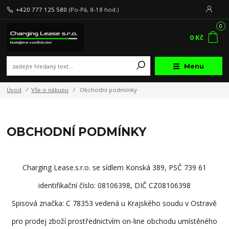
+420 777 125 580
(Po-Pá, 8-18 hod.)
0
0 Kč
Menu
Úvod
Vše o nákupu
Obchodní podmínky
OBCHODNÍ PODMÍNKY
Charging Lease.s.r.o. se sídlem Konská 389, PSČ 739 61
identifikační číslo: 08106398, DIČ CZ08106398
Spisová značka: C 78353 vedená u Krajského soudu v Ostravě
pro prodej zboží prostřednictvím on-line obchodu umístěného