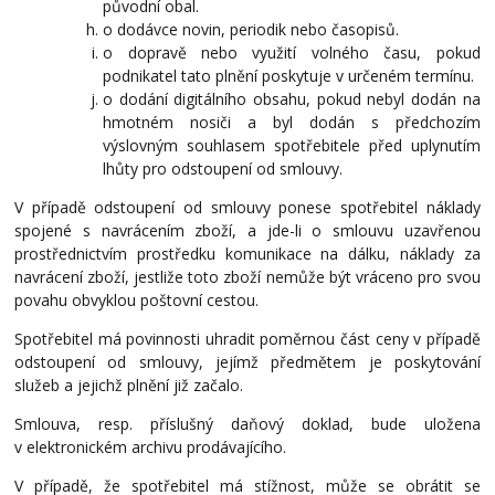
původní obal.
o dodávce novin, periodik nebo časopisů.
o dopravě nebo využití volného času, pokud
podnikatel tato plnění poskytuje v určeném termínu.
o dodání digitálního obsahu, pokud nebyl dodán na
hmotném nosiči a byl dodán s předchozím
výslovným souhlasem spotřebitele před uplynutím
lhůty pro odstoupení od smlouvy.
V případě odstoupení od smlouvy ponese spotřebitel náklady
spojené s navrácením zboží, a jde-li o
smlouvu uzavřenou
prostřednictvím prostředku komunikace na dálku, náklady za
navrácení zboží, jestliže toto zboží nemůže být vráceno pro svou
povahu obvyklou poštovní cestou.
Spotřebitel má povinnosti uhradit poměrnou část ceny v případě
odstoupení od smlouvy, jejímž předmětem je poskytování
služeb a jejichž plnění již začalo.
Smlouva, resp. příslušný daňový doklad, bude uložena
v elektronickém archivu prodávajícího.
V případě, že spotřebitel má stížnost, může se obrátit se