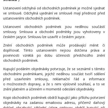
Ustanovení odchylná od obchodních podmínek je možné sjednat
ve smlouvě. Odchylná ujednání ve smlouvě mají přednost před
ustanoveními obchodních podmínek.
Ustanovení obchodních podmínek jsou nedílnou součástí
smlouvy. Smlouva a obchodní podmínky jsou vyhotoveny v
českém jazyce. Smlouvu lze uzavřít v českém jazyce.
Znění obchodních podmínek může prodávající měnit či
doplňovat. Tímto ustanovením nejsou dotčena práva a
povinnosti vzniklá po dobu účinnosti předchozího znění
obchodních podmínek.
Kupující podáním objednávky potvrzuje, že se seznámil s těmito
obchodními podmínkami, jejichž nedílnou součást tvoří sdělení
před uzavřením smlouvy, reklamační řád a informace
o
možnostech dopravy, a že s nimi výslovně souhlasí, a to ve
znění platném a účinném v
momentě odeslání objednávky.
Kopii obchodních podmínek obdrží kupující jako přílohu potvrzení
objednávky na zadanou emailovou adresu, přičemž daňový
doklad obsahující základní údaje smlouvy obdrží kupující při