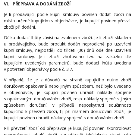
VI. PŘEPRAVA A DODÁNÍ ZBOŽÍ
Je-li prodávající podle kupní smlouvy povinen dodat zboží na
místo určené kupujícím v objednávce, je kupující povinen převzít
zboží při dodání.
Délka dodací lhůty závisí na zvoleném zboží. Je-li zboží skladem
u prodávajícího, bude produkt dodán neprodleně po uzavření
kupní smlouvy, nejpozději do třiceti (30) dnů ode dne uzavření
kupní smlouvy. Je-li zboží zhotoveno tzv. na zakázku dle
kupujícím uvedených parametrů, bude dodací lhůta uvedena
v
potvrzení objednávky podle č. 3.7.
V případě, že je z důvodů na straně kupujícího nutno zboží
doručovat opakovaně nebo jiným způsobem, než bylo uvedeno
v objednávce, je kupující povinen uhradit náklady spojené
s opakovaným doručováním zboží, resp. náklady spojené s jiným
způsobem doručení. V případě neposkytnutí součinnosti
kupujícího k převzetí zboží, tj. při marném doručování zboží, je
kupující povinen uhradit náklady spojené s doručováním zboží.
Při převzetí zboží od přepravce je kupující povinen zkontrolovat
neporušenost obalů zboží a v případě jakýchkoliv závad toto