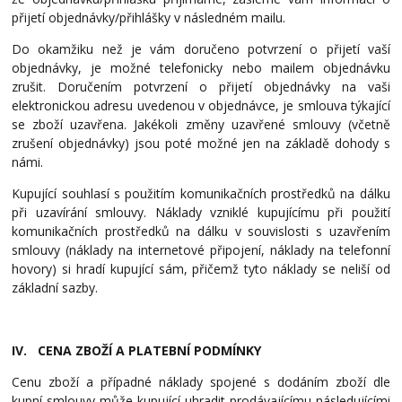
přijetí objednávky/přihlášky v
následném mailu.
Do okamžiku než je vám doručeno potvrzení o přijetí vaší
objednávky, je možné telefonicky nebo mailem objednávku
zrušit. Doručením potvrzení o přijetí objednávky na vaši
elektronickou adresu uvedenou v
objednávce, je smlouva týkající
se zboží uzavřena. Jakékoli změny uzavřené smlouvy (včetně
zrušení objednávky) jsou poté možné jen na základě dohody s
námi.
Kupující souhlasí s použitím komunikačních prostředků na dálku
při uzavírání smlouvy. Náklady vzniklé kupujícímu při použití
komunikačních prostředků na dálku v souvislosti s uzavřením
smlouvy (náklady na internetové připojení, náklady na telefonní
hovory) si hradí kupující sám, přičemž tyto náklady se neliší od
základní sazby.
IV. CENA ZBOŽÍ A PLATEBNÍ PODMÍNKY
Cenu zboží a případné náklady spojené s dodáním zboží dle
kupní smlouvy může kupující uhradit prodávajícímu následujícími