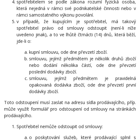
spotřebitelem se podle zákona rozumí fyzická osoba,
která nejedná v rámci své podnikatelské činnosti nebo v
rámci samostatného výkonu povolání.
v případě, že kupujícím je spotřebitel, má takový
spotřebitel právo od smlouvy odstoupit (není-li níže
uvedeno jinak), a to ve lhůtě čtrnácti (14) dnů, která běží,
jde-li o:
kupní smlouvu, ode dne převzetí zboží.
smlouvu, jejímž předmětem je několik druhů zboží
nebo dodání několika částí, ode dne převzetí
poslední dodávky zboží.
smlouvu, jejímž předmětem je pravidelná
opakovaná dodávka zboží, ode dne převzetí první
dodávky zboží.
Toto odstoupení musí zaslat na adresu sídla prodávajícího, příp.
může využít formulář pro odstoupení od smlouvy na stránkách
prodávajícího.
Spotřebitel nemůže odstoupit od smlouvy:
o poskytování služeb, které prodávající splnil s