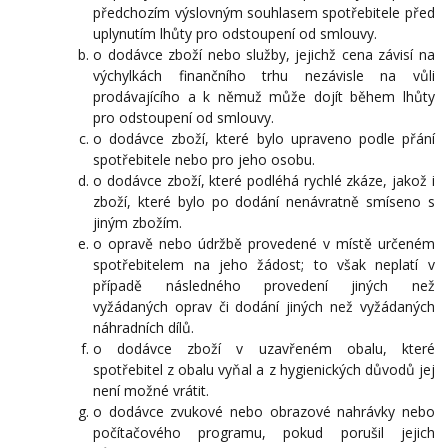
předchozím výslovným souhlasem spotřebitele před
uplynutím lhůty pro odstoupení od smlouvy.
o dodávce zboží nebo služby, jejichž cena závisí na
výchylkách finančního trhu nezávisle na vůli
prodávajícího a k němuž může dojít během lhůty
pro odstoupení od smlouvy.
o dodávce zboží, které bylo upraveno podle přání
spotřebitele nebo pro jeho osobu.
o dodávce zboží, které podléhá rychlé zkáze, jakož i
zboží, které bylo po dodání nenávratně smíseno s
jiným zbožím.
o opravě nebo údržbě provedené v místě určeném
spotřebitelem na jeho žádost; to však neplatí v
případě následného provedení jiných než
vyžádaných oprav či dodání jiných než vyžádaných
náhradních dílů.
o dodávce zboží v uzavřeném obalu, které
spotřebitel z obalu vyňal a z hygienických důvodů jej
není možné vrátit.
o dodávce zvukové nebo obrazové nahrávky nebo
počítačového programu, pokud porušil jejich