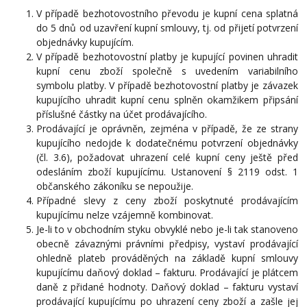
V případě bezhotovostního převodu je kupní cena splatná
do 5 dnů od uzavření kupní smlouvy, tj.
od přijetí potvrzení
objednávky kupujícím.
V případě bezhotovostní platby je kupující povinen uhradit
kupní cenu zboží společně s uvedením variabilního
symbolu platby. V případě bezhotovostní platby je závazek
kupujícího uhradit kupní cenu splněn okamžikem připsání
příslušné částky na účet prodávajícího.
Prodávající je oprávněn, zejména v případě, že ze strany
kupujícího nedojde k dodatečnému potvrzení objednávky
(čl. 3.6), požadovat uhrazení celé kupní ceny ještě před
odesláním zboží kupujícímu. Ustanovení § 2119 odst. 1
občanského zákoníku se nepoužije.
Případné slevy z ceny zboží poskytnuté prodávajícím
kupujícímu nelze vzájemně kombinovat.
Je-li to v obchodním styku obvyklé nebo je-li tak stanoveno
obecně závaznými právními předpisy, vystaví prodávající
ohledně plateb prováděných na základě kupní smlouvy
kupujícímu daňový doklad – fakturu. Prodávající je plátcem
daně z přidané hodnoty. Daňový doklad – fakturu vystaví
prodávající kupujícímu po uhrazení ceny zboží a zašle jej