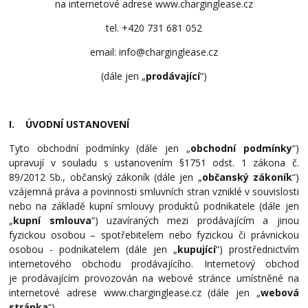
na internetové adrese www.charginglease.cz
tel. +420 731 681 052
email: info@charginglease.cz
(dále jen „
prodávající
“)
I. ÚVODNÍ USTANOVENÍ
Tyto obchodní podmínky (dále jen „
obchodní podmínky
“)
upravují v souladu s ustanovením §1751 odst. 1 zákona č.
89/2012 Sb., občanský zákoník (dále jen „
občanský zákoník
“)
vzájemná práva a povinnosti smluvních stran vzniklé v souvislosti
nebo na základě kupní smlouvy produktů podnikatele (dále jen
„
kupní smlouva
“) uzavíraných mezi prodávajícím a jinou
fyzickou osobou – spotřebitelem nebo fyzickou či právnickou
osobou - podnikatelem (dále jen „
kupující
“) prostřednictvím
internetového obchodu prodávajícího. Internetový obchod
je prodávajícím provozován na webové stránce umístněné na
internetové adrese www.charginglease.cz (dále jen „
webová
stránka
“).