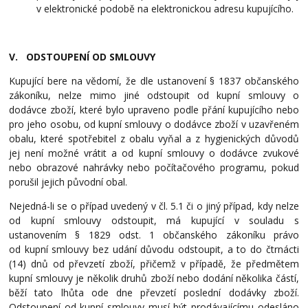
v elektronické podobě na elektronickou adresu kupujícího.
V. ODSTOUPENÍ OD SMLOUVY
Kupující bere na vědomí, že dle ustanovení § 1837 občanského
zákoníku, nelze mimo jiné odstoupit od kupní smlouvy o
dodávce zboží, které bylo upraveno podle přání kupujícího nebo
pro jeho osobu, od kupní smlouvy o dodávce zboží v uzavřeném
obalu, které spotřebitel z obalu vyňal a z hygienických důvodů
jej není možné vrátit a od kupní smlouvy o dodávce zvukové
nebo obrazové nahrávky nebo počítačového programu, pokud
porušil jejich původní obal.
Nejedná-li se o případ uvedený v čl. 5.1 či o jiný případ, kdy nelze
od kupní smlouvy odstoupit, má kupující v souladu s
ustanovením § 1829 odst. 1 občanského zákoníku právo
od kupní smlouvy bez udání důvodu odstoupit, a to do čtrnácti
(14) dnů od převzetí zboží, přičemž v případě, že předmětem
kupní smlouvy je několik druhů zboží nebo dodání několika částí,
běží tato lhůta ode dne převzetí poslední dodávky zboží.
Odstoupení od kupní smlouvy musí být prodávajícímu odesláno