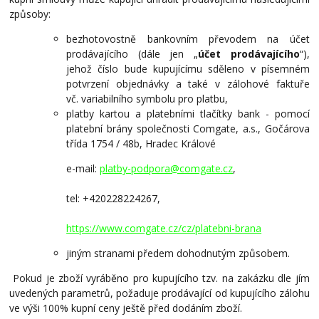
způsoby:
bezhotovostně bankovním převodem na účet
prodávajícího (dále jen „
účet prodávajícího
“),
jehož číslo bude kupujícímu sděleno v písemném
potvrzení objednávky a také v zálohové faktuře
vč.
variabilního symbolu pro platbu,
platby kartou a platebními tlačítky bank - pomocí
platební brány společnosti Comgate, a.s., Gočárova
třída 1754 / 48b, Hradec Králové
e-mail:
platby-podpora@comgate.cz
,
tel: +420228224267,
https://www.comgate.cz/cz/platebni-brana
jiným stranami předem dohodnutým způsobem.
Pokud je zboží vyráběno pro kupujícího tzv. na zakázku dle jím
uvedených parametrů, požaduje prodávající od kupujícího zálohu
ve výši 100% kupní ceny ještě před dodáním zboží.