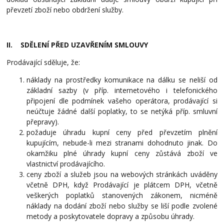
převzetí zboží nebo obdržení služby.
II. SDĚLENÍ PŘED UZAVŘENÍM SMLOUVY
Prodávající sděluje, že:
náklady na prostředky komunikace na dálku se neliší od
základní sazby (v příp. internetového
i
telefonického
připojení dle podmínek vašeho operátora, prodávající si
neúčtuje žádné další poplatky, to se netýká příp. smluvní
přepravy).
požaduje úhradu kupní ceny před převzetím plnění
kupujícím, nebude-li mezi stranami dohodnuto jinak. Do
okamžiku plné úhrady kupní ceny zůstává zboží ve
vlastnictví prodávajícího.
ceny zboží a služeb jsou na webových stránkách uváděny
včetně DPH, když Prodávající je plátcem DPH, včetně
veškerých poplatků stanovených zákonem, nicméně
náklady na dodání zboží nebo služby se liší podle zvolené
metody a poskytovatele dopravy a způsobu úhrady.