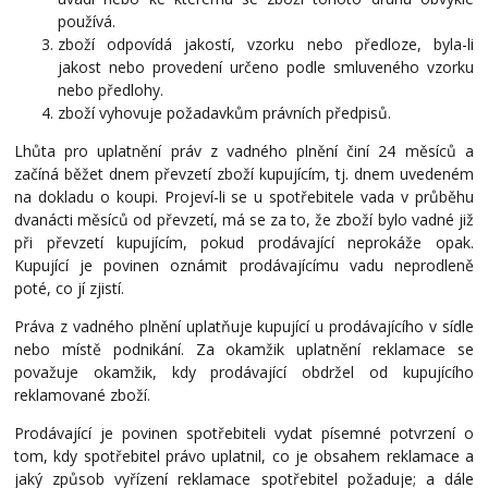
používá.
zboží odpovídá jakostí, vzorku nebo předloze, byla-li
jakost nebo provedení určeno podle smluveného vzorku
nebo předlohy.
zboží vyhovuje požadavkům právních předpisů.
Lhůta pro uplatnění práv z vadného plnění činí 24 měsíců a
začíná běžet dnem převzetí zboží kupujícím, tj. dnem uvedeném
na dokladu o koupi. Projeví-li se u spotřebitele vada v průběhu
dvanácti měsíců od převzetí, má se za to, že zboží bylo vadné již
při převzetí kupujícím, pokud prodávající neprokáže opak.
Kupující je povinen oznámit prodávajícímu vadu neprodleně
poté, co jí zjistí.
Práva z vadného plnění uplatňuje kupující u prodávajícího v sídle
nebo místě podnikání. Za okamžik uplatnění reklamace se
považuje okamžik, kdy prodávající obdržel od kupujícího
reklamované zboží.
Prodávající je povinen spotřebiteli vydat písemné potvrzení o
tom, kdy spotřebitel právo uplatnil, co je obsahem reklamace a
jaký způsob vyřízení reklamace spotřebitel požaduje; a dále