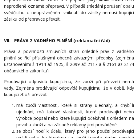
neprodleně oznámit přepravci. V případě shledání porušení obalu
svědčícího o
neoprávněném vniknutí do zásilky nemusí kupující
zásilku od přepravce převzít.
VII. PRÁVA Z VADNÉHO PLNĚNÍ (reklamační řád)
Práva a povinnosti smluvních stran ohledně práv z vadného
plnění se řídí příslušnými obecně závaznými předpisy (zejména
ustanoveními § 1914 až 1925, § 2099 až 2117 a § 2161 až 2174
občanského zákoníku).
Prodávající odpovídá kupujícímu, že zboží při převzetí nemá
vady. Zejména prodávající odpovídá kupujícímu, že v době, kdy
kupující zboží převzal:
má zboží vlastnosti, které si strany ujednaly, a chybí-li
ujednání, má takové vlastnosti, které prodávající nebo
výrobce popsal nebo které kupující očekával s ohledem na
povahu zboží a na základě reklamy jimi prováděné.
se zboží hodí k účelu, který pro jeho použití prodávající
uvádí nebo ke kterému se zboží tohoto druhu obvykle