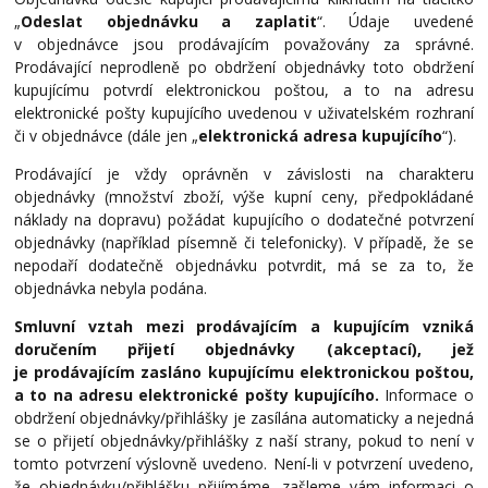
„
Odeslat objednávku a zaplatit
“. Údaje uvedené
v
objednávce jsou prodávajícím považovány za správné.
Prodávající neprodleně po obdržení objednávky toto obdržení
kupujícímu potvrdí elektronickou poštou, a
to na adresu
elektronické pošty kupujícího uvedenou v uživatelském rozhraní
či v objednávce (dále jen „
elektronická adresa kupujícího
“).
Prodávající je vždy oprávněn v závislosti na charakteru
objednávky (množství zboží, výše kupní ceny, předpokládané
náklady na dopravu) požádat kupujícího o dodatečné potvrzení
objednávky (například písemně či telefonicky). V případě, že se
nepodaří dodatečně objednávku potvrdit, má se za to, že
objednávka nebyla podána.
Smluvní vztah mezi prodávajícím a kupujícím vzniká
doručením přijetí objednávky (akceptací), jež
je prodávajícím zasláno kupujícímu elektronickou poštou,
a to na adresu elektronické pošty kupujícího.
Informace o
obdržení objednávky/přihlášky je zasílána automaticky a nejedná
se o přijetí objednávky/přihlášky z naší strany, pokud to není v
tomto potvrzení výslovně uvedeno. Není-li v potvrzení uvedeno,
že objednávku/přihlášku přijímáme, zašleme vám informaci o