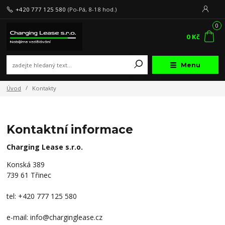
+420 777 125 580
(Po-Pá, 8-18 hod.)
0
0 Kč
Menu
Úvod
Kontakty
Kontaktní informace
Charging Lease s.r.o.
Konská 389
739 61 Třinec
tel: +420 777 125 580
e-mail: info@charginglease.cz