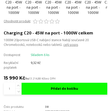
Ohodnotit produkt
Charging C20 - 45W na port - 1000W celkem
1000W 20portová USB-C nabíjecí stanice Nabíjí současně 20
Chromebooků, notebooků nebo tabletů.
celý popis
Dostupnost
Skladem 6 ks
Recyklační
9,32 Kč
poplatek
15 990 Kč
/
ks
13 214,88 Kč
bez DPH
Přidat do košíku
Číslo produktu:
38