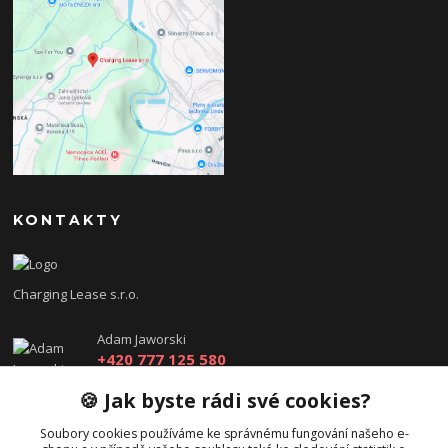
KONTAKTY
Charging Lease s.r.o.
Adam Jaworski
+420 777 125 580
(Po-Pá, 8-18 hod.)
🍪 Jak byste rádi své cookies?
info@charginglease.cz
Soubory cookies používáme ke správnému fungování našeho e-