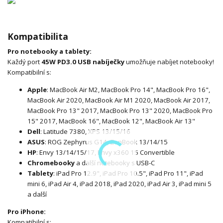
Kompatibilita
Pro notebooky a tablety:
Každý port
45W PD3.0 USB nabíječky
umožňuje nabíjet notebooky!
Kompatibilní s:
Apple
: MacBook Air M2, MacBook Pro 14", MacBook Pro 16",
MacBook Air 2020, MacBook Air M1 2020, MacBook Air 2017,
MacBook Pro 13" 2017, MacBook Pro 13" 2020, MacBook Pro
15" 2017, MacBook 16", MacBook 12", MacBook Air 13"
Dell
: Latitude 7380, XPS 13/15/16
ASUS
: ROG Zephyrus G14, ZenBook 13/14/15
HP
: Envy 13/14/15/17, Envy x360 15 Convertible
Chromebooky
a další notebooky s USB-C
Tablety
: iPad Pro 12.9", iPad Pro 10.5", iPad Pro 11", iPad
mini 6, iPad Air 4, iPad 2018, iPad 2020, iPad Air 3, iPad mini 5
a další
Pro iPhone:
Kompatibilní s: