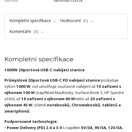
EAN kód:
08593085135528
Kompletní specifikace
Hodnocení
0
Komentáře
0
Kompletní specifikace
1000W 20portová USB-C nabíjecí stanice
Průmyslová 20portová USB-C PD nabíjecí stanice
poskytuje
výkon
1000 W
, což umožňuje současné nabíjení až
10 zařízení s
výkonem 100 W
(například MacBooky, Surface Book 3, HP Spectre
x360), až
16 zařízení s výkonem 60 W
nebo až
20 zařízení s
výkonem 45 W
, včetně
notebooků, Chromebooků, tabletů a
smartphonů
.
Podporované technologie:
•
Power Delivery (PD) 2.0 a 3.0
s napětím
5V/3A, 9V/3A, 12V/3A,