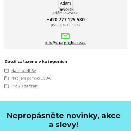
Adam Jaworski
+420 777 125 580
(Po-Pá, 8-18 hod.)
info@charginglease.cz
Zboží zařazeno v kategoriích
Nabíjecí HUBy
Nabíjení pomoci USB-C
Pro 20 zařízení
Nepropásněte novinky, akce
a slevy!