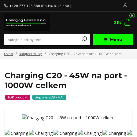
+420 777 125 580
(Po-Pá, 8-18 hod.)
0
0 Kč
Menu
Úvod
Nabíjecí HUBy
Charging C20 - 45W na port - 1000W celkem
Charging C20 - 45W na port -
1000W celkem
TOP produkt
Doprava ZDARMA