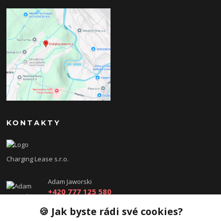
KONTAKTY
Charging Lease s.r.o.
Adam Jaworski
+420 777 125 580
(Po-Pá, 8-18 hod.)
🍪 Jak byste rádi své cookies?
info@charginglease.cz