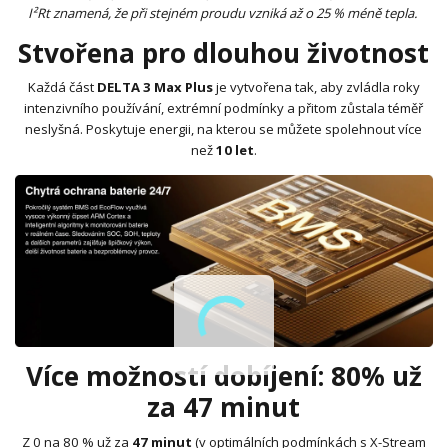
I²Rt znamená, že při stejném proudu vzniká až o 25 % méně tepla.
Stvořena pro dlouhou životnost
Každá část
DELTA 3 Max Plus
je vytvořena tak, aby zvládla roky
intenzivního používání, extrémní podmínky a přitom zůstala téměř
neslyšná. Poskytuje energii, na kterou se můžete spolehnout více
než
10 let
.
Více možností dobíjení: 80% už
za 47 minut
Z 0 na 80 % už za
47 minut
(v optimálních podmínkách s X-Stream