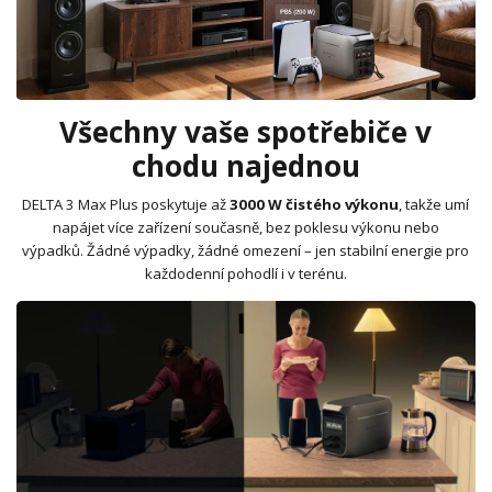
Všechny vaše spotřebiče v
chodu najednou
DELTA 3 Max Plus poskytuje až
3000 W čistého výkonu
, takže umí
napájet více zařízení současně, bez poklesu výkonu nebo
výpadků. Žádné výpadky, žádné omezení – jen stabilní energie pro
každodenní pohodlí i v terénu.