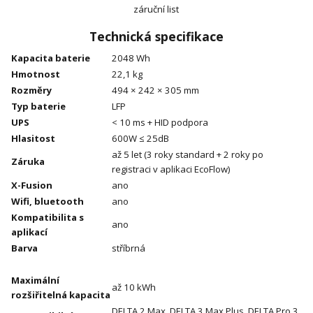
záruční list
Technická specifikace
Kapacita baterie
2048 Wh
Hmotnost
22,1 kg
Rozměry
494 × 242 × 305 mm
Typ baterie
LFP
UPS
< 10 ms + HID podpora
Hlasitost
600W ≤ 25dB
až 5 let (3 roky standard + 2 roky po
Záruka
registraci v aplikaci EcoFlow)
X-Fusion
ano
Wifi, bluetooth
ano
Kompatibilita s
ano
aplikací
Barva
stříbrná
Maximální
až 10 kWh
rozšiřitelná kapacita
DELTA 2 Max, DELTA 3 Max Plus, DELTA Pro 3,