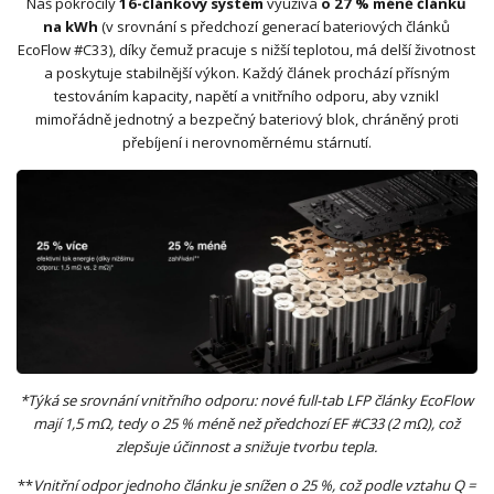
Náš pokročilý
16-článkový systém
využívá
o 27 % méně článků
na kWh
(v srovnání s předchozí generací bateriových článků
EcoFlow #C33), díky čemuž pracuje s nižší teplotou, má delší životnost
a poskytuje stabilnější výkon. Každý článek prochází přísným
testováním kapacity, napětí a vnitřního odporu, aby vznikl
mimořádně jednotný a bezpečný bateriový blok, chráněný proti
přebíjení i nerovnoměrnému stárnutí.
*Týká se srovnání vnitřního odporu: nové full-tab LFP články EcoFlow
mají 1,5 mΩ, tedy o 25 % méně než předchozí EF #C33 (2 mΩ), což
zlepšuje účinnost a snižuje tvorbu tepla.
**
Vnitřní odpor jednoho článku je snížen o 25 %, což podle vztahu Q =