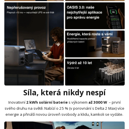
Síla, která nikdy nespí
Inovativní
2 kWh
solární baterie
s výkonem
až 3000 W
– první
svého druhu na světě. Nabízí o 25 % (v porovnání s Delta 2 Max) více
energie a přináší novou úroveň svobody a klidu, kamkoli se vydáte.