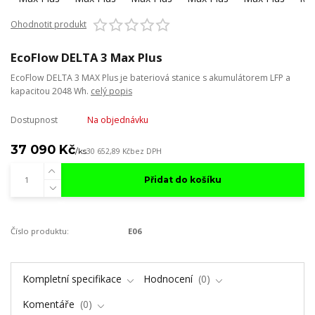
Ohodnotit produkt
EcoFlow DELTA 3 Max Plus
EcoFlow DELTA 3 MAX Plus je bateriová stanice s akumulátorem LFP a
kapacitou 2048 Wh.
celý popis
Dostupnost
Na objednávku
37 090 Kč
/
ks
30 652,89 Kč
bez DPH
Přidat do košíku
Číslo produktu:
E06
Kompletní specifikace
Hodnocení
0
Komentáře
0