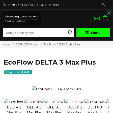
+420 777 125 580
(Po-Pá, 8-18 hod.)
0
0 Kč
Menu
Úvod
ECOFLOW Power
EcoFlow DELTA 3 Max Plus
EcoFlow DELTA 3 Max Plus
Doprava ZDARMA