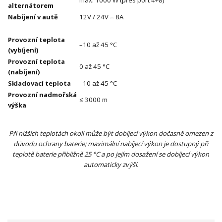
alternátorem
Nabíjení v autě
12V / 24V ⎓ 8A
Provozní teplota
–10 až 45 °C
(vybíjení)
Provozní teplota
0 až 45 °C
(nabíjení)
Skladovací teplota
–10 až 45 °C
Provozní nadmořská
≤ 3000 m
výška
Při nižších teplotách okolí může být dobíjecí výkon dočasně omezen z
důvodu ochrany baterie; maximální nabíjecí výkon je dostupný při
teplotě baterie přibližně 25 °C a po jejím dosažení se dobíjecí výkon
automaticky zvýší.