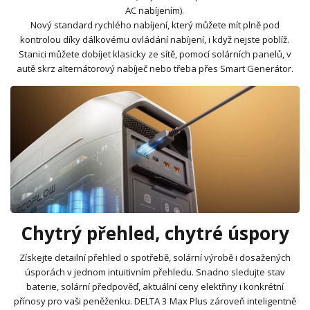
AC nabíjením).
Nový standard rychlého nabíjení, který můžete mít plně pod
kontrolou díky dálkovému ovládání nabíjení, i když nejste poblíž.
Stanici můžete dobíjet klasicky ze sítě, pomocí solárních panelů, v
autě skrz alternátorový nabíječ nebo třeba přes Smart Generátor.
Chytrý přehled, chytré úspory
Získejte detailní přehled o spotřebě, solární výrobě i dosažených
úsporách v jednom intuitivním přehledu. Snadno sledujte stav
baterie, solární předpověď, aktuální ceny elektřiny i konkrétní
přínosy pro vaši peněženku. DELTA 3 Max Plus zároveň inteligentně