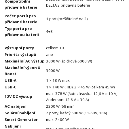
Kompatibilní
DELTA 3 přídavná baterie
přídavné baterie
Počet portů pro
1 port (rozšiřitelné na 2)
přídavné baterie
Typ portu pro
4+8
přídavnou baterii
Výstupní porty
celkem 10
Priorita výstupů
ano
Maximální AC výstup
3000 W (špičkově 6000 W)
Maximální výkon X-
3900 W
Boost
USB-A
1 × 18 W max.
USB-C
1 × 140 W (HID), 2 × 45 W (celkem 45 W)
max. 378 W (Autozásuvka: 12,6 V ⎓ 10 A,
12V DC výstup
Anderson: 12,6 V ⎓ 30 A)
AC nabíjení
2300 W (68 min)
Solární nabíjení
2 porty, každý 500 W (11-60V, 18A)
Smart Generator
max. 2400 W
Nabíjení
max. 1000 W (přes port 4+8)