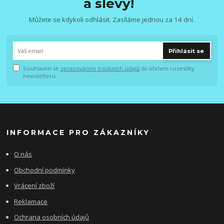
a slevy!
Můžete se kdykoli odhlásit. Zasíláme jednou za 14 dní.
Přihlásit se
Souhlasím se
zpracováním osobních údajů
za účelem rozesílky
newsletteru.
INFORMACE PRO ZÁKAZNÍKY
O nás
Obchodní podmínky
Vrácení zboží
Reklamace
Ochrana osobních údajů