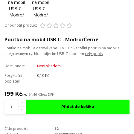
Ohodnotit produkt
Poutko na mobil USB-C - Modro/Černé
Poutko na mobil a datový kabel 2 v 1 Univerzální popruh na mobil s
integrovaným rychlonabíjecím USB-C kabelem
celý popis
Dostupnost
Není skladem
Recyklační
0,10 Kč
poplatek
199 Kč
/
ks
164,46 Kč
bez DPH
Přidat do košíku
Číslo produktu:
62