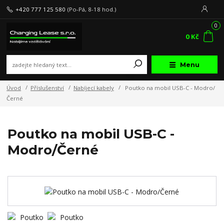
+420 777 125 580
(Po-Pá, 8-18 hod.)
0
0 Kč
Menu
Úvod
Příslušenství
Nabíjecí kabely
Poutko na mobil USB-C - Modro/
Černé
Poutko na mobil USB-C -
Modro/Černé