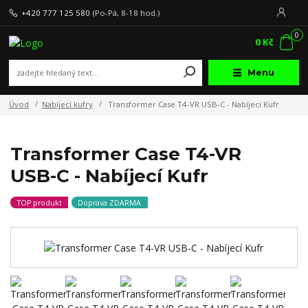
+420 777 125 580
(Po-Pá, 8-18 hod.)
0
0 Kč
Menu
Úvod
Nabíjecí kufry
Transformer Case T4-VR USB-C - Nabíjecí Kufr
Transformer Case T4-VR
USB-C - Nabíjecí Kufr
TOP produkt
Doprava ZDARMA