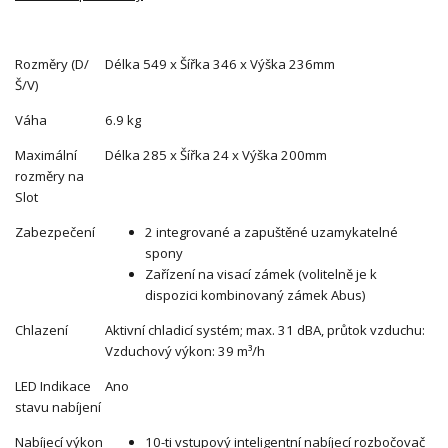
Rozměry (D/
Délka 549 x Šířka 346 x Výška 236mm
Š/V)
Váha
6.9 kg
Maximální
Délka 285 x Šířka 24 x Výška 200mm
rozměry na
Slot
Zabezpečení
2 integrované a zapuštěné uzamykatelné
spony
Zařízení na visací zámek (volitelně je k
dispozici kombinovaný zámek Abus)
Chlazení
Aktivní chladicí systém; max. 31 dBA, průtok vzduchu:
Vzduchový výkon: 39 m³/h
LED Indikace
Ano
stavu nabíjení
Nabíjecí výkon
10-ti vstupový inteligentní nabíjecí rozbočovač