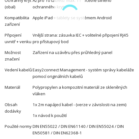
Ochranný kryt
Až pro 10 tabletů
max. 11" včetně silného
(obal)
ochranného krytu
Kompatibilita
Apple iPad + tablety se systémem Android
zařízení
Připojení
Vnější strana: zásuvka IEC + volitelné připojení RJ45
uvnitř + venku
pro přístupový bod
Možnost
Zařízení na uzávěru přes průhledný panel
značení
Vedení kabelů
Easy2connect Management - systém správy kabeláže
pomocí originálních kabelů
Materiál
Polypropylen a kompozitní materiál ze skleněných
vláken
Obsah
1x 2m napájecí kabel - (verze v závislosti na zemi)
dodávky
1x návod k použití
Použité normy
DIN EN55022 / DIN EN61140 / DIN EN55024 / DIN
EN50581 / DIN EN62368-1