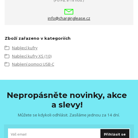
(Po-Pá, 8-18 hod.)
info@charginglease.cz
Zboží zařazeno v kategoriích
Nabíjecí kufry
Nabíjecí kufry XS (10)
Nabíjení pomoci USB-C
Nepropásněte novinky, akce
a slevy!
Můžete se kdykoli odhlásit. Zasíláme jednou za 14 dní.
Přihlásit se