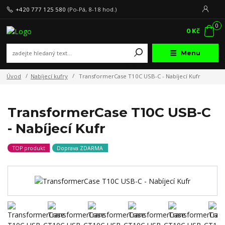
+420 777 125 580
(Po-Pá, 8-18 hod.)
0
0 Kč
Menu
Úvod
Nabíjecí kufry
TransformerCase T10C USB-C - Nabíjecí Kufr
TransformerCase T10C USB-C
- Nabíjecí Kufr
TOP produkt
Doprava ZDARMA