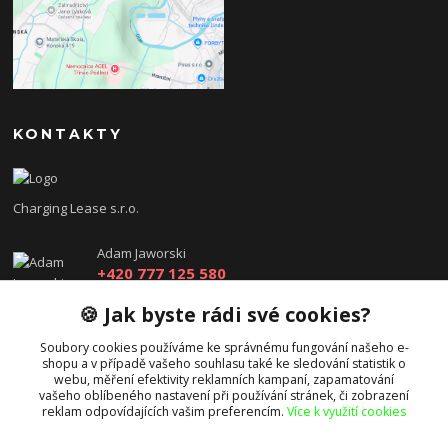
KONTAKTY
Charging Lease s.r.o.
Adam Jaworski
+420 777 125 580
(Po-Pá, 8-18 hod.)
🍪 Jak byste rádi své cookies?
info@charginglease.cz
Soubory cookies používáme ke správnému fungování našeho e-
shopu a v případě vašeho souhlasu také ke sledování statistik o
webu, měření efektivity reklamních kampaní, zapamatování
vašeho oblíbeného nastavení při používání stránek, či zobrazení
reklam odpovídajících vašim preferencím.
Více k využití cookies