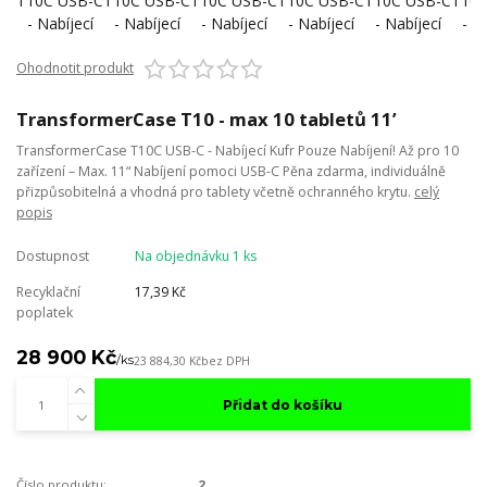
Ohodnotit produkt
TransformerCase T10 - max 10 tabletů 11’
TransformerCase T10C USB-C - Nabíjecí Kufr Pouze Nabíjení! Až pro 10
zařízení – Max. 11“ Nabíjení pomoci USB-C Pěna zdarma, individuálně
přizpůsobitelná a vhodná pro tablety včetně ochranného krytu.
celý
popis
Dostupnost
Na objednávku 1 ks
Recyklační
17,39 Kč
poplatek
28 900 Kč
/
ks
23 884,30 Kč
bez DPH
Přidat do košíku
Číslo produktu:
2