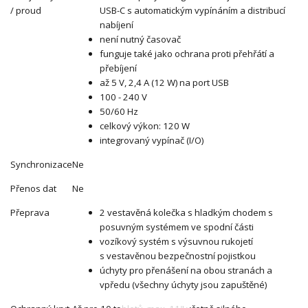
/ proud
USB-C s automatickým vypínáním a distribucí
nabíjení
není nutný časovač
funguje také jako ochrana proti přehřátí a
přebíjení
až 5 V, 2,4 A (12 W) na port USB
100 - 240 V
50/60 Hz
celkový výkon: 120 W
integrovaný vypínač (I/O)
Synchronizace
Ne
Přenos dat
Ne
Přeprava
2 vestavěná kolečka s hladkým chodem s
posuvným systémem ve spodní části
vozíkový systém s výsuvnou rukojetí
s vestavěnou bezpečnostní pojistkou
úchyty pro přenášení na obou stranách a
vpředu (všechny úchyty jsou zapuštěné)